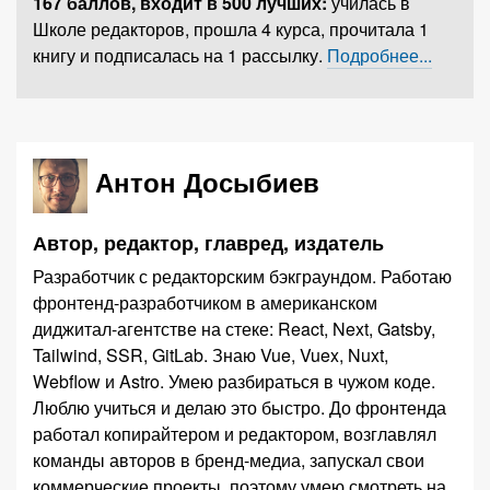
167 баллов,
входит в 500 лучших
:
училась в
Школе редакторов, прошла 4 курса, прочитала 1
книгу и подписалась на 1 рассылку.
Подробнее...
Антон Досыбиев
Автор, редактор, главред, издатель
Разработчик с редакторским бэкграундом. Работаю
фронтенд-разработчиком в американском
диджитал-агентстве на стеке: React, Next, Gatsby,
Tailwind, SSR, GitLab. Знаю Vue, Vuex, Nuxt,
Webflow и Astro. Умею разбираться в чужом коде.
Люблю учиться и делаю это быстро. До фронтенда
работал копирайтером и редактором, возглавлял
команды авторов в бренд-медиа, запускал свои
коммерческие проекты, поэтому умею смотреть на