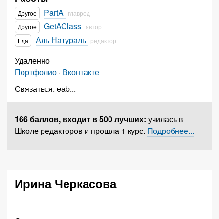
PartA
Другое
главред
GetAClass
Другое
автор
Аль Натураль
Еда
редактор
Удаленно
Портфолио
·
Вконтакте
Связаться:
eab
...
166 баллов,
входит в 500 лучших
:
училась в
Школе редакторов и прошла 1 курс.
Подробнее...
Ирина Черкасова