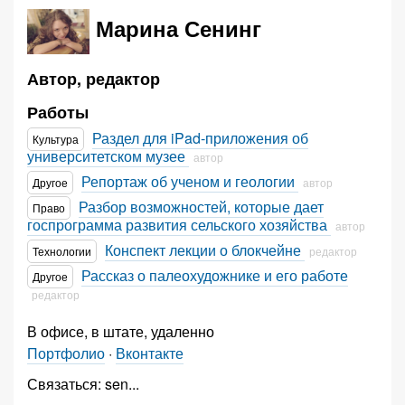
Марина Сенинг
Автор, редактор
Работы
Раздел для iPad-приложения об
Культура
университетском музее
автор
Репортаж об ученом и геологии
Другое
автор
Разбор возможностей, которые дает
Право
госпрограмма развития сельского хозяйства
автор
Конспект лекции о блокчейне
Технологии
редактор
Рассказ о палеохудожнике и его работе
Другое
редактор
В офисе, в штате, удаленно
Портфолио
·
Вконтакте
Связаться:
sen
...