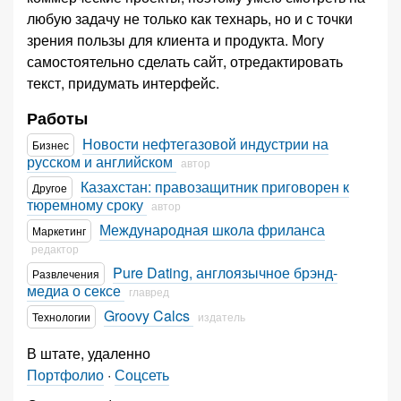
любую задачу не только как технарь, но и с точки
зрения пользы для клиента и продукта. Могу
самостоятельно сделать сайт, отредактировать
текст, придумать интерфейс.
Работы
Новости нефтегазовой индустрии на
Бизнес
русском и английском
автор
Казахстан: правозащитник приговорен к
Другое
тюремному сроку
автор
Международная школа фриланса
Маркетинг
редактор
Pure Dating, англоязычное брэнд-
Развлечения
медиа о сексе
главред
Groovy Calcs
Технологии
издатель
В штате, удаленно
Портфолио
·
Соцсеть