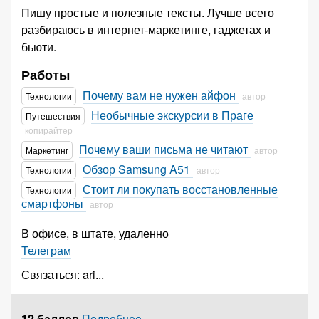
Пишу простые и полезные тексты. Лучше всего
разбираюсь в интернет-маркетинге, гаджетах и
бьюти.
Работы
Почему вам не нужен айфон
Технологии
автор
Необычные экскурсии в Праге
Путешествия
копирайтер
Почему ваши письма не читают
Маркетинг
автор
Обзор Samsung A51
Технологии
автор
Стоит ли покупать восстановленные
Технологии
смартфоны
автор
В офисе, в штате, удаленно
Телеграм
Связаться:
ari
...
12 баллов
Подробнее...