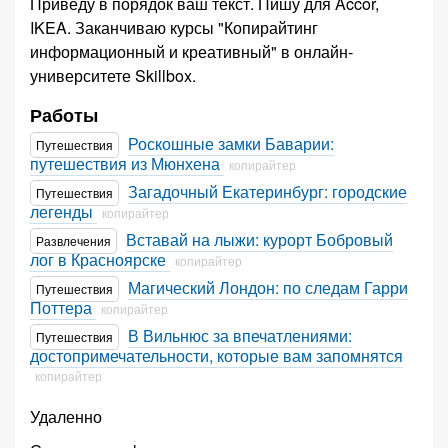
Приведу в порядок ваш текст. Пишу для Accor,
IKEA. Заканчиваю курсы "Копирайтинг
информационный и креативный" в онлайн-
университете Skillbox.
Работы
Роскошные замки Баварии:
Путешествия
путешествия из Мюнхена
копирайтер
Загадочный Екатеринбург: городские
Путешествия
легенды
копирайтер
Вставай на лыжи: курорт Бобровый
Развлечения
лог в Красноярске
копирайтер
Магический Лондон: по следам Гарри
Путешествия
Поттера
копирайтер
В Вильнюс за впечатлениями:
Путешествия
достопримечательности, которые вам запомнятся
копирайтер
Удаленно