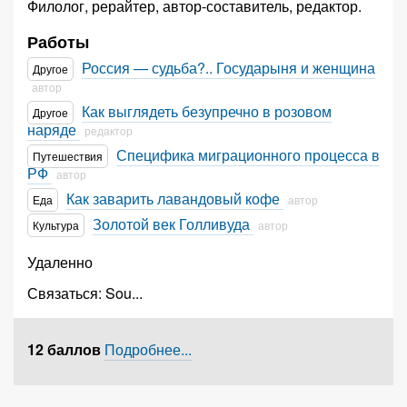
Филолог, рерайтер, автор-составитель, редактор.
Работы
Россия — судьба?.. Государыня и женщина
Другое
автор
Как выглядеть безупречно в розовом
Другое
наряде
редактор
Специфика миграционного процесса в
Путешествия
РФ
автор
Как заварить лавандовый кофе
Еда
автор
Золотой век Голливуда
Культура
автор
Удаленно
Связаться:
Sou
...
12 баллов
Подробнее...