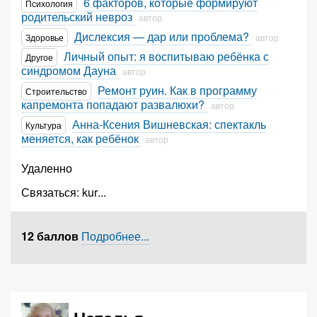
6 факторов, которые формируют
Психология
родительский невроз
автор
Дислексия — дар или проблема?
Здоровье
автор
Личный опыт: я воспитываю ребёнка с
Другое
синдромом Дауна
автор
Ремонт руин. Как в программу
Строительство
капремонта попадают развалюхи?
автор
Анна-Ксения Вишневская: спектакль
Культура
меняется, как ребёнок
автор
Удаленно
Связаться:
kur
...
12 баллов
Подробнее...