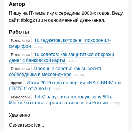
Автор
Пишу на IT-тематику с середины 2000-х годов. Веду
сайт: itblog21.ru и одноименный дзен-канал.
Работы
10 гаджетов, которые «похоронил»
Технологии
смартфон
автор
10 советов: как защититься от кражи
Технологии
денег с банковской карты
автор
Вредные советы: как выбесить
Технологии
собеседника в мессенджере
автор
Итоги 2019 года по версии «НА-СВЯЗИ.ru»
Другое
(часть 1: от А до Н)
автор
Tele2 запустила тестовую зону 5G в
Технологии
Москве и готова строить сети по всей России
автор
Удаленно
Связаться:
iva
...